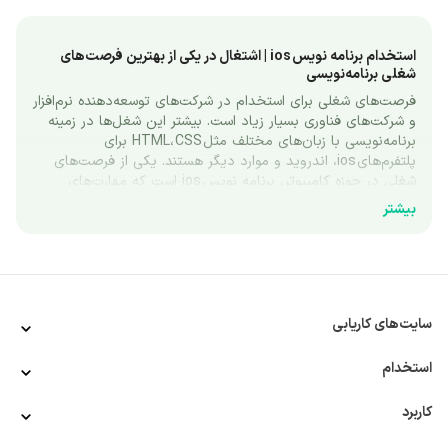
استخدام برنامه نویس ios | اشتغال در یکی از بهترین فرصت‌های 
شغلی برنامه‌نویسی
فرصت‌های شغلی برای استخدام در شرکت‌های توسعه‌دهنده نرم‌افزار 
و شرکت‌های فناوری بسیار زیاد است. بیشتر این شغل‌ها در زمینه 
برنامه‌نویسی با زبان‌های مختلف مثل HTML، CSS برای 
پلتفرم‌های ios، اندروید و موارد دیگر هستند. یکی از فرصت‌های 
شغلی در حوزه کامپیوتر، برنامه نویس ios است که مهارت‌های 
خاصی برای استخدام در آن لازم است. با ما همراه باشید تا به 
بیشتر
معرفی این شغل و شرایط استخدام برنامه نویس ios بپردازیم.
آشنایی با ios؛ سیستم‌عامل انحصاری کمپانی اپل
سیستم‌عامل پایه نرم‌افزاری هر نوع سیستمی به شمار می‌رود. 
توسعه‌دهندگان به گونه‌ای سیستم‌عامل را برنامه‌نویسی می‌کنند که 
کل سیستم موردنظر را کنترل و مدیریت کرده و بستری برای نصب 
سایت‌های کاریابی
برنامه‌ها و اپلیکیشن‌های مخصوص به آن سیستم باشد. 
سیستم‌عامل‌هایی که برای گوشی‌های هوشمند طراحی شده‌اند 
استخدام
اندروید و ios هستند. سیستم‌عامل ios مخصوص به گوشی‌های 
شرکت اپل (Apple) و اندروید برای دیگر گوشی‌ها مانند سامسونگ، 
کاربرد
هواوی و شیائومی طراحی شده است.
کلمه ios مخفف iPhone Operating System به معنای 