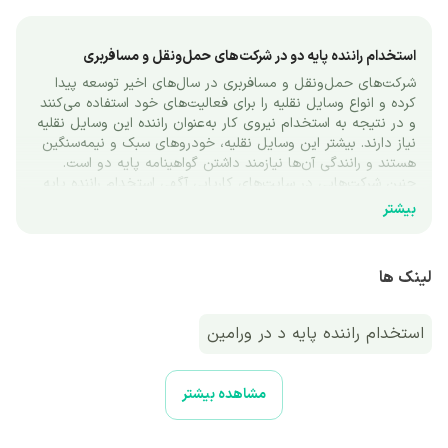
استخدام راننده پایه دو در شرکت‌های حمل‌ونقل و مسافربری
شرکت‌های حمل‌ونقل و مسافربری در سال‌های اخیر توسعه پیدا 
کرده‌ و انواع وسایل نقلیه را برای فعالیت‌های خود استفاده می‌کنند 
و در نتیجه به استخدام نیروی کار به‌عنوان راننده این وسایل نقلیه 
نیاز دارند. بیشتر این وسایل نقلیه، خودروهای سبک و نیمه‌سنگین 
هستند و رانندگی آن‌ها نیازمند داشتن گواهینامه پایه دو است. 
چنین شرکت‌هایی در سایت‌های کاریابی آگهی استخدام راننده پایه 
دو منتشر می‌کنند تا با رانندگان واجد شرایط قرارداد ببندند. 
بیشتر
کارجویان قبل از اقدام به ارسال رزومه باید با این شغل و شرایط 
آن آشنایی داشته باشند. در ادامه این صفحه به بررسی شرح شغلی 
و شرایط استخدام راننده پایه دو می‌پردازیم.
لینک ها
راننده پایه دو در قراردادهای استخدامی کیست و چه وظایفی دارد؟
راننده پایه 2 فردی است که دارای گواهینامه‌های پایه سه و پایه دو 
استخدام راننده پایه د در ورامین
است. همان‌طور که می‌دانید گواهینامه پایه سه مجوز رانندگی برای 
خودروهای سواری است. اما گواهینامه پایه دوم مجوزی است که 
به‌وسیله آن می‌توان با خودروهای نیمه‌سنگین مانند آمبولانس، ون، 
استخدام راننده پایه د در تهران
مشاهده بیشتر
مینی‌بوس، ماشین آتش‌نشانی و موارد دیگر رانندگی کرد. باید 
بدانید که گواهینامه پایه دو معمولا برای رانندگی خودروهای باربری 
استخدام راننده پایه د اصفهان
با ظرفیت حداکثر شش تن و خودروهای مسافربری با ظرفیت 