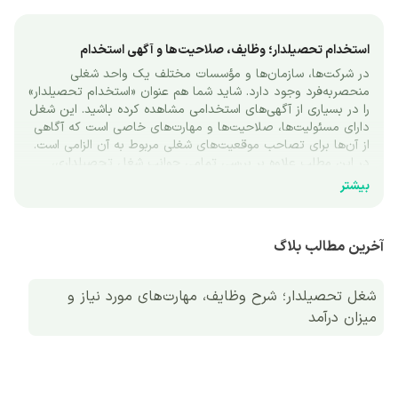
استخدام تحصیلدار؛ وظایف، صلاحیت‌ها و آگهی استخدام
در شرکت‌ها، سازمان‌ها و مؤسسات مختلف یک واحد شغلی 
منحصر‌به‌فرد وجود دارد. شاید شما هم عنوان «استخدام تحصیلدار» 
را در بسیاری از آگهی‌های استخدامی مشاهده کرده باشید. این شغل 
دارای مسئولیت‌ها، صلاحیت‌ها و مهارت‌های خاصی است که آگاهی 
از آن‌ها برای تصاحب موقعیت‌های شغلی مربوط به آن الزامی است. 
در این مطلب علاوه بر بررسی تمامی جوانب شغل تحصیلداری، 
درباره آگهی‌های استخدامی شغل یادشده نیز صحبت خواهیم کرد. 
بیشتر
تمامی دغدغه‌های شما درباره استخدام یک تحصیلدار در این 
مطلب پاسخ داده می‌شود.
آخرین مطالب بلاگ
«استخدام تحصیلدار»؛ چرا و برای انجام چه‌کاری؟
شرکت‌ها، نهادها و سازمان‌های مختلف خصوصی و دولتی برای 
انجام امور مختلف خود در هر ردیف، مشاغل و مسئولیت‌های 
شغل تحصیلدار؛ شرح وظایف، مهارت‌های مورد نیاز و
خاصی تعریف می‌کنند. این امر به‌منظور ایجاد هماهنگی و انجام 
میزان درآمد
سریع‌تر کارها صورت می‌گیرد. از طرفی در برخی امور مانند محاسبات 
مالی، مطالبات شرکت، امور مربوط‌ به بانک و بیمه یا سایر ادارات 
نیاز به تفکیک وظایف و مسئولیت‌ها به دلیل گستردگی آن‌ها وجود 
دارد.
برای انجام وظایف فوق، قطعاً نیاز به فرد یا افرادی است که بتوانند 