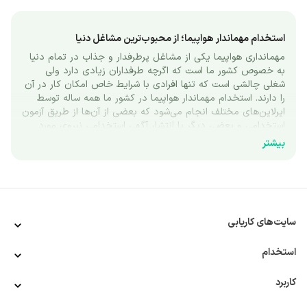
استخدام مهماندار هواپیما؛ از محبوب‌ترین مشاغل دنیا
مهمانداری هواپیما یکی از مشاغل پرطرفدار و جذاب در تمام دنیا 
به خصوص کشور ما است که اگرچه طرفداران زیادی دارد ولی 
شغلی چالشی است که تنها افرادی با شرایط خاص امکان کار در آن 
را دارند. استخدام مهماندار هواپیما در کشور ما همه ساله توسط 
ایرلاین‌های مختلف انجام می‌شود که بعضی از آن‌ها از طریق آزمون 
استخدامی و بعضی دیگر با انتشار آگهی استخدامی نیروی مورد 
نظر خود را استخدام می‌کنند. در این مطلب در مورد شغل 
بیشتر
مهمانداری و نحوه ورود به آن صحبت خواهیم کرد.
آشنایی با شغل مهمانداری
مهمانداری هواپیما یکی از مشاغلی است که بیشتر ما برای یک بار 
هم که شده، آرزوی انجام آن را داشته‌ایم. این شغل برای اکثر مردم 
سایت‌های کاریابی
به معنی مسافرت به شهرها و کشورهای مختلف بدون هزینه، ارتباط 
با مردم، محیط کار جذاب و... است، اما در واقع این‌طور نیست. هر 
چند محیط هواپیما و امکان سفر به نقاط مختلف در هر حالتی 
استخدام
جذابیت دارد، اما زمانی که این کار را به عنوان مهماندار انجام 
می‌دهید، در کنار جذابیت‌های سفر مسئولیت‌هایی هم وجود دارد 
کاربرد
که گاهی‌ اوقات به چالشی بزرگ تبدیل می‌شود. رسیدگی به 
درخواست مسافران، کار دائمی در ارتفاع و شرایط نامعلوم، خارج 