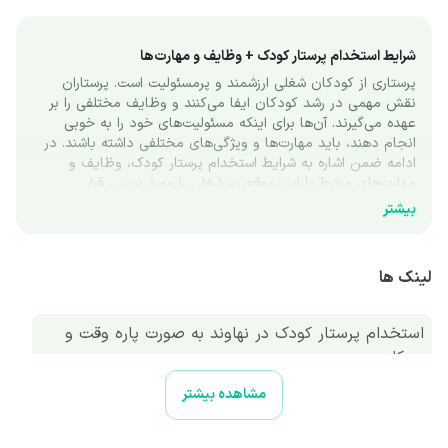
شرایط استخدام پرستار کودک + وظایف و مهارت‌ها 
پرستاری از کودکان شغلی ارزشمند و پرمسئولیت است. پرستاران 
نقش مهمی در رشد کودکان ایفا می‌کنند و وظایف مختلفی را بر 
عهده می‌گیرند. آن‌ها برای اینکه مسئولیت‌های خود را به خوبی 
انجام دهند، باید مهارت‌ها و ویژگی‌های مختلفی داشته باشند. در 
ادامه ضمن اشاره به شرایط استخدام پرستار کودک، وظایف و 
مهارت‌های مرتبط با این موقعیت شغلی را مورد بررسی قرار 
می‌دهیم.
بیشتر
شرح وظایف پرستار کودک
افرادی که نیازمند پرستار کودک هستند، از او انتظارهای مختلفی 
لینک ها
دارند و ممکن است وظایف پرستار در خانواده‌های مختلف، متفاوت 
باشد. وقتی فردی می‌گوید پرستار کودک میخوام، ممکن است از او 
انتظار داشته باشد که صرفا به مراقبت از کودک بپردازد، یا کارهای 
استخدام پرستار کودک در نهاوند به صورت پاره وقت و
دیگری مانند رسیدگی به امور منزل را نیز انجام دهد.
‌دورکاری
در ادامه به برخی از وظایفی که کارفرمایان هنگام استخدام پرستار 
کودک از او انتظار دارند، اشاره شده است:
مشاهده بیشتر
سازماندهی فعالیت‌های آموزشی خلاقانه در خانه مانند بازی، نقاشی 
و کاردستی
تهیه غذای کودکان و رسیدگی به تغذیه آن‌ها