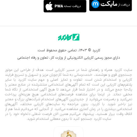
کاربرد © ۱۴۰۳، تمامی حقوق محفوظ است.
دارای مجوز رسمی کاریابی الکترونیکی از وزارت کار، تعاون و رفاه اجتماعی
سایت کاربرد همراه و راهنمای شما در مسیر کاریابی است. هدف از طراحی این موتور
جستجوی قوی و هوشمند، خدمت‌رسانی به شما کارجویان عزیز و تسهیل و تسریع فرایند
کاریابی و استخدام شدن است. تفاوت و تمایز اصلی و مهم سایت کاربرد با سایر
پلتفرم‌های کاریابی این است که تمام آگهی‌های استخدامی منتشرشده در منابع معتبر را
یک‌‌جا جمع می‌کند و در اختیار شما قرار می‌‌‌دهد تا هیچ آگهی استخدامی از نگاه شما
مخفی نماند.
در اینجا برای مشاهده فرصت‌های استخدامی هیچ هزینه‌ای پرداخت
نمی‌کنید و به‌سرعت می‌توانید از جدیدترین آگهی‌های استخدام شرکت‌های بزرگ و معتبر
نیز باخبر شوید. با کاربرد، بدون مراجعه به سایت‌های کاریابی مختلف، آگهی‌های
استخدامی بیشتری را در زمان کمتری مشاهده می‌کنید. از آنجایی که می‌دانیم شما هم از
اتلاف وقت بیزار هستید، پیشنهاد می‌کنیم همین الان فرصت شغلی دلخواه خود را در
سایت کاربرد جستجو کنید تا بدون معطلی استخدام شوید.