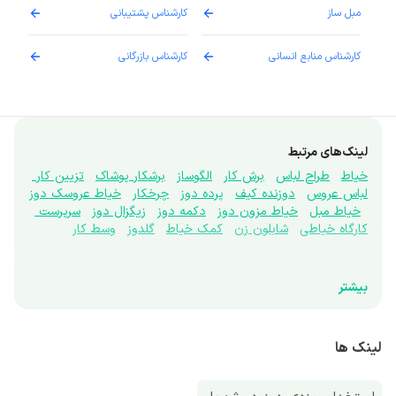
مبل ساز
کارشناس پشتیبانی
دارو
کارشناس منابع انسانی
کارشناس بازرگانی
پزش
لینک‌های مرتبط
خیاط
طراح لباس
برش کار
الگوساز
برشکار پوشاک
تزیین کار 
لباس عروس
دوزنده کیف
پرده دوز
چرخکار
خیاط عروسک دوز
خیاط مبل
خیاط مزون دوز
دکمه دوز
زیگزال دوز
سرپرست 
کارگاه خیاطی
شابلون زن
کمک خیاط
گلدوز
وسط کار
بیشتر
لینک ها