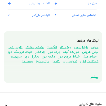
مبل ساز
کارشناس پشتیبانی
دارو
کارشناس منابع انسانی
کارشناس بازرگانی
پزش
لینک‌های مرتبط
خیاط
طراح لباس
برش کار
الگوساز
برشکار پوشاک
تزیین کار 
لباس عروس
دوزنده کیف
پرده دوز
چرخکار
خیاط عروسک دوز
خیاط مبل
خیاط مزون دوز
دکمه دوز
زیگزال دوز
سرپرست 
کارگاه خیاطی
شابلون زن
گلدوز
مزدی دوز
وسط کار
بیشتر
سایت‌های کاریابی