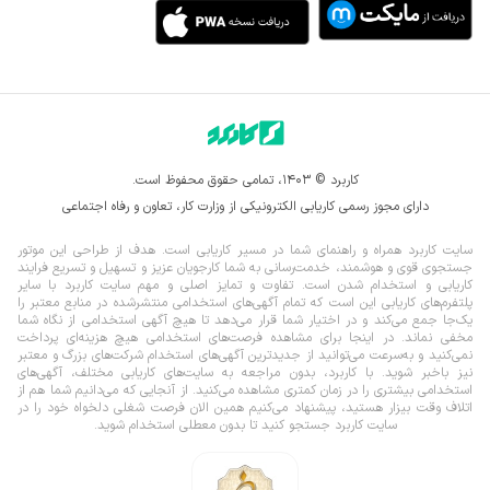
کاربرد © ۱۴۰۳، تمامی حقوق محفوظ است.
دارای مجوز رسمی کاریابی الکترونیکی از وزارت کار، تعاون و رفاه اجتماعی
سایت کاربرد همراه و راهنمای شما در مسیر کاریابی است. هدف از طراحی این موتور
جستجوی قوی و هوشمند، خدمت‌رسانی به شما کارجویان عزیز و تسهیل و تسریع فرایند
کاریابی و استخدام شدن است. تفاوت و تمایز اصلی و مهم سایت کاربرد با سایر
پلتفرم‌های کاریابی این است که تمام آگهی‌های استخدامی منتشرشده در منابع معتبر را
یک‌‌جا جمع می‌کند و در اختیار شما قرار می‌‌‌دهد تا هیچ آگهی استخدامی از نگاه شما
مخفی نماند.
در اینجا برای مشاهده فرصت‌های استخدامی هیچ هزینه‌ای پرداخت
نمی‌کنید و به‌سرعت می‌توانید از جدیدترین آگهی‌های استخدام شرکت‌های بزرگ و معتبر
نیز باخبر شوید. با کاربرد، بدون مراجعه به سایت‌های کاریابی مختلف، آگهی‌های
استخدامی بیشتری را در زمان کمتری مشاهده می‌کنید. از آنجایی که می‌دانیم شما هم از
اتلاف وقت بیزار هستید، پیشنهاد می‌کنیم همین الان فرصت شغلی دلخواه خود را در
سایت کاربرد جستجو کنید تا بدون معطلی استخدام شوید.