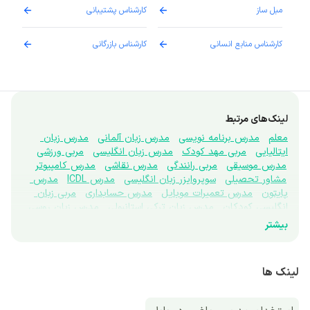
مبل ساز
کارشناس پشتیبانی
دارو
کارشناس منابع انسانی
کارشناس بازرگانی
پزش
لینک‌های مرتبط
معلم
مدرس برنامه نویسی
مدرس زبان آلمانی
مدرس زبان 
ایتالیایی
مربی مهد کودک
مدرس زبان انگلیسی
مربی ورزشی
مدرس موسیقی
مربی رانندگی
مدرس نقاشی
مدرس کامپیوتر
مشاور تحصیلی
سوپروایزر زبان انگلیسی
مدرس ICDL
مدرس 
پایتون
مدرس تعمیرات موبایل
مدرس حسابداری
مربی زبان 
انگلیسی کودکان
مدرس زبان ترکی استانبولی
مدرس زبان روسی
مدرس زبان عربی
مدرس زبان فرانسه
مدرس شبکه
مدرس 
بیشتر
طراحی سایت
مدرس علوم
مدرس علوم کامپیوتر
مدرس فیزیک
مدرس مهندس معماری
مدرس هوش مصنوعی
مربی بهداشت
مدرس رباتیک
مربی شنا
غواص و غریق نجات
لینک ها