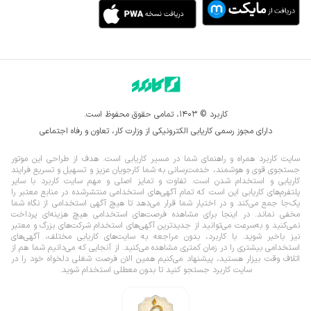
کاربرد © ۱۴۰۳، تمامی حقوق محفوظ است.
دارای مجوز رسمی کاریابی الکترونیکی از وزارت کار، تعاون و رفاه اجتماعی
سایت کاربرد همراه و راهنمای شما در مسیر کاریابی است. هدف از طراحی این موتور
جستجوی قوی و هوشمند، خدمت‌رسانی به شما کارجویان عزیز و تسهیل و تسریع فرایند
کاریابی و استخدام شدن است. تفاوت و تمایز اصلی و مهم سایت کاربرد با سایر
پلتفرم‌های کاریابی این است که تمام آگهی‌های استخدامی منتشرشده در منابع معتبر را
یک‌‌جا جمع می‌کند و در اختیار شما قرار می‌‌‌دهد تا هیچ آگهی استخدامی از نگاه شما
مخفی نماند.
در اینجا برای مشاهده فرصت‌های استخدامی هیچ هزینه‌ای پرداخت
نمی‌کنید و به‌سرعت می‌توانید از جدیدترین آگهی‌های استخدام شرکت‌های بزرگ و معتبر
نیز باخبر شوید. با کاربرد، بدون مراجعه به سایت‌های کاریابی مختلف، آگهی‌های
استخدامی بیشتری را در زمان کمتری مشاهده می‌کنید. از آنجایی که می‌دانیم شما هم از
اتلاف وقت بیزار هستید، پیشنهاد می‌کنیم همین الان فرصت شغلی دلخواه خود را در
سایت کاربرد جستجو کنید تا بدون معطلی استخدام شوید.