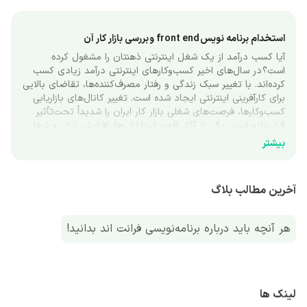
استخدام برنامه نویس front end و بررسی بازار کار آن
آیا کسب درآمد از یک شغل اینترنتی ذهنتان را مشغول کرده 
است؟ در سال‌های اخیر کسب‌وکارهای اینترنتی درآمد زیادی کسب 
کرده‌اند. با تغییر سبک زندگی و رفتار مصرف‌کننده‌ها، تقاضای بالایی 
برای کارآفرینی اینترنتی ایجاد شده است. تغییر کانال‌های بازاریابی 
کسب‌وکارها، فرصت‌های شغلی بازار کار ایران را شدیداً تحت‌تأثیر 
قرار داده است. یکی از آثار ظهور استارتاپ‌ها، افزایش نیاز به شغل 
برنامه نویسی است. برای استخدام برنامه نویس front end و سایر 
بیشتر
برنامه‌نویسی‌ها، در سایت‌های کاریابی آگهی شغلی زیادی ثبت 
می‌شود. یکی از پرتقاضاترین آگهی شغلی وب‌سایت‌های کاریابی، 
مربوط به استخدام برنامه نویس front end است. در این مقاله در 
آخرین مطالب بلاگ
مورد شغل طراحی سایت و برنامه نویس front end صحبت خواهیم 
کرد.
هر آنچه باید درباره برنامه‌نویسی فرانت اند بدانید!
چگونه در استخدام برنامه نویس front end موفق شویم؟
کارکردن در شرکت‌های مطرح فناوری، آرزوی برنامه نویس‌های جوان 
است. اما سؤال اصلی این است که چه عواملی در موفقیت شغلی و 
استخدام برنامه نویس front end تأثیرگذار است؟
مهم‌ترین نکته برای موفقیت در استخدام برنامه نویس front end، 
لینک ها
این است که برنامه نویس فرانت‌اند باید یادگیری روزانه را متوقف 