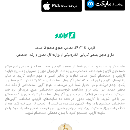
کاربرد © ۱۴۰۳، تمامی حقوق محفوظ است.
دارای مجوز رسمی کاریابی الکترونیکی از وزارت کار، تعاون و رفاه اجتماعی
سایت کاربرد همراه و راهنمای شما در مسیر کاریابی است. هدف از طراحی این موتور
جستجوی قوی و هوشمند، خدمت‌رسانی به شما کارجویان عزیز و تسهیل و تسریع فرایند
کاریابی و استخدام شدن است. تفاوت و تمایز اصلی و مهم سایت کاربرد با سایر
پلتفرم‌های کاریابی این است که تمام آگهی‌های استخدامی منتشرشده در منابع معتبر را
یک‌‌جا جمع می‌کند و در اختیار شما قرار می‌‌‌دهد تا هیچ آگهی استخدامی از نگاه شما
مخفی نماند.
در اینجا برای مشاهده فرصت‌های استخدامی هیچ هزینه‌ای پرداخت
نمی‌کنید و به‌سرعت می‌توانید از جدیدترین آگهی‌های استخدام شرکت‌های بزرگ و معتبر
نیز باخبر شوید. با کاربرد، بدون مراجعه به سایت‌های کاریابی مختلف، آگهی‌های
استخدامی بیشتری را در زمان کمتری مشاهده می‌کنید. از آنجایی که می‌دانیم شما هم از
اتلاف وقت بیزار هستید، پیشنهاد می‌کنیم همین الان فرصت شغلی دلخواه خود را در
سایت کاربرد جستجو کنید تا بدون معطلی استخدام شوید.