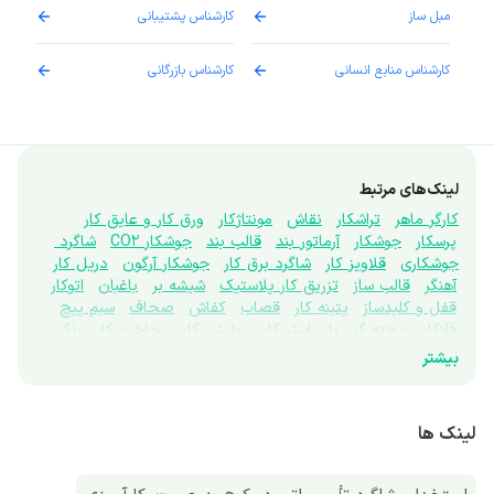
مبل ساز
کارشناس پشتیبانی
دارو
کارشناس منابع انسانی
کارشناس بازرگانی
پزش
لینک‌های مرتبط
کارگر ماهر
تراشکار
نقاش
مونتاژکار
ورق کار و عایق کار
پرسکار
جوشکار
آرماتور بند
قالب بند
جوشکار CO2
شاگرد 
جوشکاری
قلاویز کار
شاگرد برق کار
جوشکار آرگون
دریل کار
آهنگر
قالب ساز
تزریق کار پلاستیک
شیشه بر
باغبان
اتوکار
قفل و کلیدساز
پتینه کار
قصاب
کفاش
صحاف
سیم پیچ
فلزکار
ریخته گر
پلی استر کار
پولیش کار
پرداخت کار
رنگ 
کار صنعتی
اتوکار صنعتی
بورینگ کار
کارتن ساز
رنگ کار 
بیشتر
پودری
کارگر آپاراتی
کارگر آرماتوربندی
کارگر باغداری
کارگر بلوک 
زن
کارگر پرورش ماهی
کارگر تراشکاری
کارگر تعویض روغن
کارگر دامداری
کارگر مرغداری
کارگر رنگ کاری
کارگر ریخته گری
لینک ها
کارگر ساختمان
کارگر شیشه بری و پنجره سازی
کارگر صحافی
کارگر فنی
کارگر کاغذسازی
کارگر کشاورز
وکیوم کار
چوپان