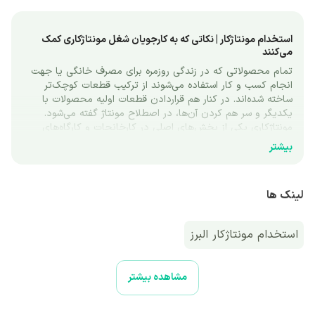
استخدام مونتاژکار | نکاتی که به کارجویان شغل مونتاژکاری کمک 
می‌کنند
تمام محصولاتی که در زندگی روزمره برای مصرف خانگی یا جهت 
انجام کسب و کار استفاده می‌شوند از ترکیب قطعات کوچک‌تر 
ساخته شده‌اند. در کنار هم قراردادن قطعات اولیه محصولات با 
یکدیگر و سر هم کردن آن‌ها، در اصطلاح مونتاژ گفته می‌شود. 
مونتاژکاری یکی از بخش‌های اصلی در کارخانجات و کارگاه‌های 
تولیدی است و از مشاغلی است که نیاز به تخصص، تجربه و مهارت 
بیشتر
دارد. این سه فاکتور در استخدام مونتاژکار اهمیت دارند اما تنها 
موارد لازم برای استخدام در این فرصت شغلی نیستند. مونتاژکاری از 
مشاغلی است که در صورت کسب تجربه و افزایش سابقه کاری، 
لینک ها
کسب درآمد بالا در آن چندان سخت نیست.
معرفی شغل مونتاژکاری
استخدام مونتاژکار البرز
برای اینکه محصولی به شکل نهایی ساخته شده و قابل استفاده 
شود باید قطعات اولیه آن را به درستی سرهم کرد. این کار در 
اصطلاح مونتاژکاری گفته می‌شود که به معنی سوار کردن و اتصال 
استخدام مونتاژکار به صورت پاره وقت و ‌دورکاری
مشاهده بیشتر
قطعات مختلف در کنار هم و ساخت نهایی یک محصول است. 
مونتاژکاری برای انواع قطعات فلزی، پلاستیکی، قطعات الکترونیکی، 
درب و پنجره‌ها، لوازم خانگی برقی و... انجام می‌شود.
استخدام مونتاژکار در تهران به صورت ‌دورکاری