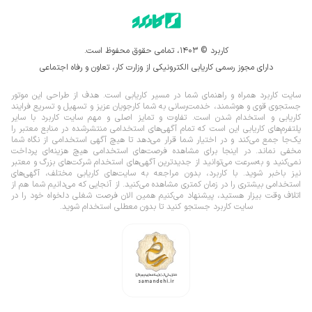
میزان حق‌الزحمه کارشناس سیستم ها و روش ها بعد از استخدام
میزان دستمزد کارشناسان سیستم‌ها و روش‌ها با توجه به نظر 
کارفرما، میزان سابقه کاری آن‌ها و شهر محل کار متفاوت است. با 
کاربرد © ۱۴۰۳، تمامی حقوق محفوظ است.
این وجود اگر نگاهی به میزان حقوق پیشنهادی کارفرمایان در 
آگهی‌های استخدام کارشناس سیستم ها و روش ها در سایت کاربرد 
دارای مجوز رسمی کاریابی الکترونیکی از وزارت کار، تعاون و رفاه اجتماعی
داشته باشید، مشاهده خواهید کرد که میزان درآمد این افراد با یک 
سال سابقه کاری، بین 3 الی 4 میلیون تومان و با داشتن حداقل 
سایت کاربرد همراه و راهنمای شما در مسیر کاریابی است. هدف از طراحی این موتور
جستجوی قوی و هوشمند، خدمت‌رسانی به شما کارجویان عزیز و تسهیل و تسریع فرایند
دو سال سابقه کاری، بین 5 تا 8 میلیون تومان است. طبیعتا میزان 
کاریابی و استخدام شدن است. تفاوت و تمایز اصلی و مهم سایت کاربرد با سایر
دستمزد یک کارشناس سیستم‌ها و روش‌ها در شهرهای بزرگی مانند 
پلتفرم‌های کاریابی این است که تمام آگهی‌های استخدامی منتشرشده در منابع معتبر را
تهران و کرج به دلیل فعالیت شرکت‌های معتبر از مواردی که گفته 
یک‌‌جا جمع می‌کند و در اختیار شما قرار می‌‌‌دهد تا هیچ آگهی استخدامی از نگاه شما
شد بیشتر است.
مخفی نماند.
در اینجا برای مشاهده فرصت‌های استخدامی هیچ هزینه‌ای پرداخت
نمی‌کنید و به‌سرعت می‌توانید از جدیدترین آگهی‌های استخدام شرکت‌های بزرگ و معتبر
مهارت‌های ضروری به منظور استخدام کارشناس سیستم ها و روش 
نیز باخبر شوید. با کاربرد، بدون مراجعه به سایت‌های کاریابی مختلف، آگهی‌های
استخدامی بیشتری را در زمان کمتری مشاهده می‌کنید. از آنجایی که می‌دانیم شما هم از
ها
اتلاف وقت بیزار هستید، پیشنهاد می‌کنیم همین الان فرصت شغلی دلخواه خود را در
داشتن مجموعه‌ای از مهارت‌های نرم و تخصصی در تضمین کیفیت 
سایت کاربرد جستجو کنید تا بدون معطلی استخدام شوید.
کاری شما به عنوان کارشناس سیستم‌ها و روش‌ها نقش موثری 
دارند. شما به کمک این مهارت‌ها می‌توانید به راحتی در مسیر 
شغلی خود پیشرفت کنید و چشم‌انداز درخشانی برای حضور 
شرکت‌های معتبر داشته باشید.
توجه به جزئیات
مساله توجه به جزئیات برای کارشناسان سیستم‌ها و روش‌ها بسیار 