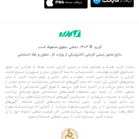
کاربرد © ۱۴۰۳، تمامی حقوق محفوظ است.
دارای مجوز رسمی کاریابی الکترونیکی از وزارت کار، تعاون و رفاه اجتماعی
سایت کاربرد همراه و راهنمای شما در مسیر کاریابی است. هدف از طراحی این موتور
جستجوی قوی و هوشمند، خدمت‌رسانی به شما کارجویان عزیز و تسهیل و تسریع فرایند
کاریابی و استخدام شدن است. تفاوت و تمایز اصلی و مهم سایت کاربرد با سایر
پلتفرم‌های کاریابی این است که تمام آگهی‌های استخدامی منتشرشده در منابع معتبر را
یک‌‌جا جمع می‌کند و در اختیار شما قرار می‌‌‌دهد تا هیچ آگهی استخدامی از نگاه شما
مخفی نماند.
در اینجا برای مشاهده فرصت‌های استخدامی هیچ هزینه‌ای پرداخت
نمی‌کنید و به‌سرعت می‌توانید از جدیدترین آگهی‌های استخدام شرکت‌های بزرگ و معتبر
نیز باخبر شوید. با کاربرد، بدون مراجعه به سایت‌های کاریابی مختلف، آگهی‌های
استخدامی بیشتری را در زمان کمتری مشاهده می‌کنید. از آنجایی که می‌دانیم شما هم از
اتلاف وقت بیزار هستید، پیشنهاد می‌کنیم همین الان فرصت شغلی دلخواه خود را در
سایت کاربرد جستجو کنید تا بدون معطلی استخدام شوید.