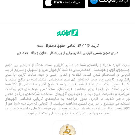
کاربرد © ۱۴۰۳، تمامی حقوق محفوظ است.
دارای مجوز رسمی کاریابی الکترونیکی از وزارت کار، تعاون و رفاه اجتماعی
سایت کاربرد همراه و راهنمای شما در مسیر کاریابی است. هدف از طراحی این موتور
جستجوی قوی و هوشمند، خدمت‌رسانی به شما کارجویان عزیز و تسهیل و تسریع فرایند
کاریابی و استخدام شدن است. تفاوت و تمایز اصلی و مهم سایت کاربرد با سایر
پلتفرم‌های کاریابی این است که تمام آگهی‌های استخدامی منتشرشده در منابع معتبر را
یک‌‌جا جمع می‌کند و در اختیار شما قرار می‌‌‌دهد تا هیچ آگهی استخدامی از نگاه شما
مخفی نماند.
در اینجا برای مشاهده فرصت‌های استخدامی هیچ هزینه‌ای پرداخت
نمی‌کنید و به‌سرعت می‌توانید از جدیدترین آگهی‌های استخدام شرکت‌های بزرگ و معتبر
نیز باخبر شوید. با کاربرد، بدون مراجعه به سایت‌های کاریابی مختلف، آگهی‌های
استخدامی بیشتری را در زمان کمتری مشاهده می‌کنید. از آنجایی که می‌دانیم شما هم از
اتلاف وقت بیزار هستید، پیشنهاد می‌کنیم همین الان فرصت شغلی دلخواه خود را در
سایت کاربرد جستجو کنید تا بدون معطلی استخدام شوید.