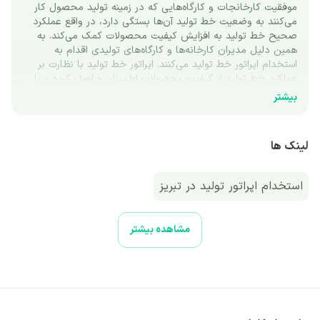
موفقیت کارخانجات و کارگاه‌هایی که در زمینه تولید محصول کار 
می‌کنند به وضعیت خط تولید آن‌ها بستگی دارد، در واقع عملکرد 
صحیح خط تولید به افزایش کیفیت محصولات کمک می‌کند. به 
همین دلیل مدیران کارخانه‌ها و کارگاه‌های تولیدی اقدام به 
استخدام اپراتور خط تولید می‌کنند. اپراتور خط تولید با نظارت بر 
عملکرد خط تولید از کیفیت محصولات اطمینان حاصل کرده و با 
بررسی وضعیت دستگاه‌ها مانع آسیب دیدن ماشین‌آلات می‌شود. 
بیشتر
تولید محصولات با کیفیت و سلامت ماشین‌آلات در نهایت به سود 
کارخانه کمک می‌کند. 
لینک ها
چرا در کارخانجات نیاز به استخدام اپراتور خط تولید است؟
رسیدگی به کیفیت محصولات تولیدی در یک کارخانه یا کارگاه 
تولیدی و اطمینان از تولید محصولی با بهترین شرایط، با گسترش 
استخدام اپراتور تولید در تبریز
کارخانه و افزایش تولید سخت‌تر می‌شود. در چنین شرایطی مدیران 
کارخانه برای رسیدگی بهتر به شرایط، اقدام به استخدام نیروهایی 
برای نظارت و بررسی عملکرد تولیدات خود می‌کنند که یکی از آن‌ها 
مشاهده بیشتر
اپراتور خط تولید است. مدیران کارخانه با استخدام خط تولید علاوه 
بر اطمینان از وضعیت محصولات خود، فروش بیشتر و رضایت 
مشتریان را نیز تضمین می‌کنند. 
تفاوت اپراتور خط تولید با کارگر خط تولید 
هنگامی که صحبت از استخدام اپراتور خط تولید می‌شود بیشتر 