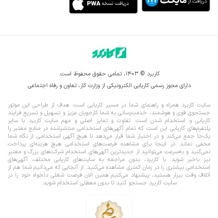
کاربرد © ۱۴۰۳، تمامی حقوق محفوظ است.
دارای مجوز رسمی کاریابی الکترونیکی از وزارت کار، تعاون و رفاه اجتماعی
سایت کاربرد همراه و راهنمای شما در مسیر کاریابی است. هدف از طراحی این موتور
جستجوی قوی و هوشمند، خدمت‌رسانی به شما کارجویان عزیز و تسهیل و تسریع فرایند
کاریابی و استخدام شدن است. تفاوت و تمایز اصلی و مهم سایت کاربرد با سایر
پلتفرم‌های کاریابی این است که تمام آگهی‌های استخدامی منتشرشده در منابع معتبر را
یک‌‌جا جمع می‌کند و در اختیار شما قرار می‌‌‌دهد تا هیچ آگهی استخدامی از نگاه شما
مخفی نماند.
در اینجا برای مشاهده فرصت‌های استخدامی هیچ هزینه‌ای پرداخت
نمی‌کنید و به‌سرعت می‌توانید از جدیدترین آگهی‌های استخدام شرکت‌های بزرگ و معتبر
نیز باخبر شوید. با کاربرد، بدون مراجعه به سایت‌های کاریابی مختلف، آگهی‌های
استخدامی بیشتری را در زمان کمتری مشاهده می‌کنید. از آنجایی که می‌دانیم شما هم از
اتلاف وقت بیزار هستید، پیشنهاد می‌کنیم همین الان فرصت شغلی دلخواه خود را در
سایت کاربرد جستجو کنید تا بدون معطلی استخدام شوید.