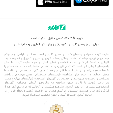
کاربرد © ۱۴۰۳، تمامی حقوق محفوظ است.
دارای مجوز رسمی کاریابی الکترونیکی از وزارت کار، تعاون و رفاه اجتماعی
سایت کاربرد همراه و راهنمای شما در مسیر کاریابی است. هدف از طراحی این موتور
جستجوی قوی و هوشمند، خدمت‌رسانی به شما کارجویان عزیز و تسهیل و تسریع فرایند
کاریابی و استخدام شدن است. تفاوت و تمایز اصلی و مهم سایت کاربرد با سایر
پلتفرم‌های کاریابی این است که تمام آگهی‌های استخدامی منتشرشده در منابع معتبر را
یک‌‌جا جمع می‌کند و در اختیار شما قرار می‌‌‌دهد تا هیچ آگهی استخدامی از نگاه شما
مخفی نماند.
در اینجا برای مشاهده فرصت‌های استخدامی هیچ هزینه‌ای پرداخت
نمی‌کنید و به‌سرعت می‌توانید از جدیدترین آگهی‌های استخدام شرکت‌های بزرگ و معتبر
نیز باخبر شوید. با کاربرد، بدون مراجعه به سایت‌های کاریابی مختلف، آگهی‌های
استخدامی بیشتری را در زمان کمتری مشاهده می‌کنید. از آنجایی که می‌دانیم شما هم از
اتلاف وقت بیزار هستید، پیشنهاد می‌کنیم همین الان فرصت شغلی دلخواه خود را در
سایت کاربرد جستجو کنید تا بدون معطلی استخدام شوید.