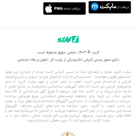
کاربرد © ۱۴۰۳، تمامی حقوق محفوظ است.
دارای مجوز رسمی کاریابی الکترونیکی از وزارت کار، تعاون و رفاه اجتماعی
سایت کاربرد همراه و راهنمای شما در مسیر کاریابی است. هدف از طراحی این موتور
جستجوی قوی و هوشمند، خدمت‌رسانی به شما کارجویان عزیز و تسهیل و تسریع فرایند
کاریابی و استخدام شدن است. تفاوت و تمایز اصلی و مهم سایت کاربرد با سایر
پلتفرم‌های کاریابی این است که تمام آگهی‌های استخدامی منتشرشده در منابع معتبر را
یک‌‌جا جمع می‌کند و در اختیار شما قرار می‌‌‌دهد تا هیچ آگهی استخدامی از نگاه شما
مخفی نماند.
در اینجا برای مشاهده فرصت‌های استخدامی هیچ هزینه‌ای پرداخت
نمی‌کنید و به‌سرعت می‌توانید از جدیدترین آگهی‌های استخدام شرکت‌های بزرگ و معتبر
نیز باخبر شوید. با کاربرد، بدون مراجعه به سایت‌های کاریابی مختلف، آگهی‌های
استخدامی بیشتری را در زمان کمتری مشاهده می‌کنید. از آنجایی که می‌دانیم شما هم از
اتلاف وقت بیزار هستید، پیشنهاد می‌کنیم همین الان فرصت شغلی دلخواه خود را در
سایت کاربرد جستجو کنید تا بدون معطلی استخدام شوید.