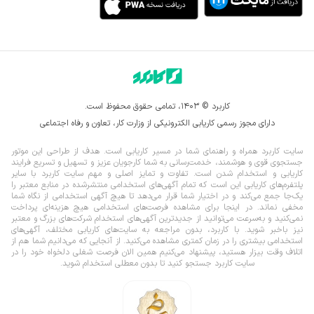
کاربرد © ۱۴۰۳، تمامی حقوق محفوظ است.
دارای مجوز رسمی کاریابی الکترونیکی از وزارت کار، تعاون و رفاه اجتماعی
سایت کاربرد همراه و راهنمای شما در مسیر کاریابی است. هدف از طراحی این موتور
جستجوی قوی و هوشمند، خدمت‌رسانی به شما کارجویان عزیز و تسهیل و تسریع فرایند
کاریابی و استخدام شدن است. تفاوت و تمایز اصلی و مهم سایت کاربرد با سایر
پلتفرم‌های کاریابی این است که تمام آگهی‌های استخدامی منتشرشده در منابع معتبر را
یک‌‌جا جمع می‌کند و در اختیار شما قرار می‌‌‌دهد تا هیچ آگهی استخدامی از نگاه شما
مخفی نماند.
در اینجا برای مشاهده فرصت‌های استخدامی هیچ هزینه‌ای پرداخت
نمی‌کنید و به‌سرعت می‌توانید از جدیدترین آگهی‌های استخدام شرکت‌های بزرگ و معتبر
نیز باخبر شوید. با کاربرد، بدون مراجعه به سایت‌های کاریابی مختلف، آگهی‌های
استخدامی بیشتری را در زمان کمتری مشاهده می‌کنید. از آنجایی که می‌دانیم شما هم از
اتلاف وقت بیزار هستید، پیشنهاد می‌کنیم همین الان فرصت شغلی دلخواه خود را در
سایت کاربرد جستجو کنید تا بدون معطلی استخدام شوید.