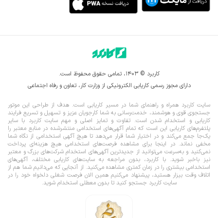
کاربرد © ۱۴۰۳، تمامی حقوق محفوظ است.
دارای مجوز رسمی کاریابی الکترونیکی از وزارت کار، تعاون و رفاه اجتماعی
سایت کاربرد همراه و راهنمای شما در مسیر کاریابی است. هدف از طراحی این موتور
جستجوی قوی و هوشمند، خدمت‌رسانی به شما کارجویان عزیز و تسهیل و تسریع فرایند
کاریابی و استخدام شدن است. تفاوت و تمایز اصلی و مهم سایت کاربرد با سایر
پلتفرم‌های کاریابی این است که تمام آگهی‌های استخدامی منتشرشده در منابع معتبر را
یک‌‌جا جمع می‌کند و در اختیار شما قرار می‌‌‌دهد تا هیچ آگهی استخدامی از نگاه شما
مخفی نماند.
در اینجا برای مشاهده فرصت‌های استخدامی هیچ هزینه‌ای پرداخت
نمی‌کنید و به‌سرعت می‌توانید از جدیدترین آگهی‌های استخدام شرکت‌های بزرگ و معتبر
نیز باخبر شوید. با کاربرد، بدون مراجعه به سایت‌های کاریابی مختلف، آگهی‌های
استخدامی بیشتری را در زمان کمتری مشاهده می‌کنید. از آنجایی که می‌دانیم شما هم از
اتلاف وقت بیزار هستید، پیشنهاد می‌کنیم همین الان فرصت شغلی دلخواه خود را در
سایت کاربرد جستجو کنید تا بدون معطلی استخدام شوید.