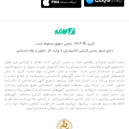
کاربرد © ۱۴۰۳، تمامی حقوق محفوظ است.
دارای مجوز رسمی کاریابی الکترونیکی از وزارت کار، تعاون و رفاه اجتماعی
سایت کاربرد همراه و راهنمای شما در مسیر کاریابی است. هدف از طراحی این موتور
جستجوی قوی و هوشمند، خدمت‌رسانی به شما کارجویان عزیز و تسهیل و تسریع فرایند
کاریابی و استخدام شدن است. تفاوت و تمایز اصلی و مهم سایت کاربرد با سایر
پلتفرم‌های کاریابی این است که تمام آگهی‌های استخدامی منتشرشده در منابع معتبر را
یک‌‌جا جمع می‌کند و در اختیار شما قرار می‌‌‌دهد تا هیچ آگهی استخدامی از نگاه شما
مخفی نماند.
در اینجا برای مشاهده فرصت‌های استخدامی هیچ هزینه‌ای پرداخت
نمی‌کنید و به‌سرعت می‌توانید از جدیدترین آگهی‌های استخدام شرکت‌های بزرگ و معتبر
نیز باخبر شوید. با کاربرد، بدون مراجعه به سایت‌های کاریابی مختلف، آگهی‌های
استخدامی بیشتری را در زمان کمتری مشاهده می‌کنید. از آنجایی که می‌دانیم شما هم از
اتلاف وقت بیزار هستید، پیشنهاد می‌کنیم همین الان فرصت شغلی دلخواه خود را در
سایت کاربرد جستجو کنید تا بدون معطلی استخدام شوید.