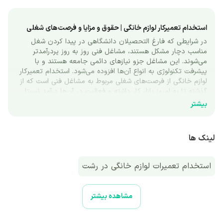
استخدام تعمیرکار لوازم خانگی | حقوق و مزایا و فرصت‌های شغلی
در شرایطی که فارغ التحصیلان دانشگاهی در پیدا کردن شغل 
مناسب دچار مشکل هستند، مشاغل فنی روز به روز پردرآمدتر 
می‌شوند. این مشاغل جزو نیازهای دائمی جامعه هستند و با 
پیشرفت تکنولوژی به انواع آن‌ها افزوده می‌شود. استخدام تعمیرکار 
لوازم خانگی از فرصت‌های شغلی مربوط به مشاغل فنی است که از 
گذشته تا به امروز بازار کار داشته و فعالیت در آن‌ها درآمد نسبتا 
مناسبی هم دارد. مزیت مشاغل فنی مانند تعمیرات لوازم خانگی، 
بیشتر
عدم نیاز به تحصیلات دانشگاهی خاص در این نوع مشاغل است. 
نیاز به تعمیرکار لوازم خانگی 
لینک ها
در میان وسایل مختلفی که در منزل، برای راحتی زندگی استفاده 
می‌شوند لوازم خانگی الکتریکی کاربردهای بیشتری دارند. این لوازم 
به طور روزانه استفاده می‌شوند و به همین دلیل احتمال خرابی 
استخدام تعمیرات لوازم خانگی در رشت
آن‌ها بسیار زیاد است. بعضی از لوازم خانگی حتی در صورتی که 
استفاده نشوند هم بعد از مدتی دچار خرابی و فرسودگی می‌شوند و 
نیاز به سرویس قبل از مصرف دارند. همین موضوع یک فرصت 
مشاهده بیشتر
شغلی به نام تعمیرکار لوازم خانگی را ایجاد می‌کند و کار در این 
حرفه از طریق ارسال رزومه برای آگهی‌های استخدام تعمیرکار لوازم 
خانگی و یا راه‌اندازی یک مرکز تعمیرات شخصی امکان‌پذیر است. 