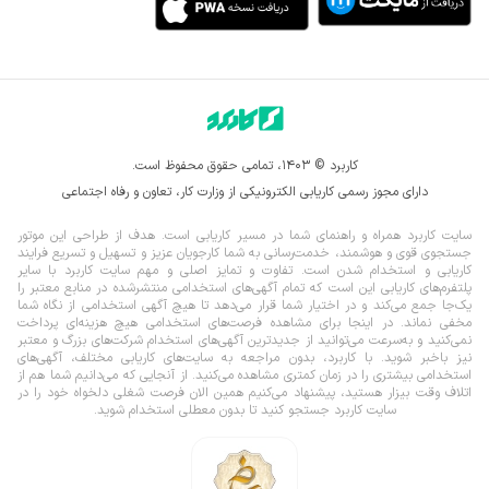
کاربرد © ۱۴۰۳، تمامی حقوق محفوظ است.
دارای مجوز رسمی کاریابی الکترونیکی از وزارت کار، تعاون و رفاه اجتماعی
سایت کاربرد همراه و راهنمای شما در مسیر کاریابی است. هدف از طراحی این موتور
جستجوی قوی و هوشمند، خدمت‌رسانی به شما کارجویان عزیز و تسهیل و تسریع فرایند
کاریابی و استخدام شدن است. تفاوت و تمایز اصلی و مهم سایت کاربرد با سایر
پلتفرم‌های کاریابی این است که تمام آگهی‌های استخدامی منتشرشده در منابع معتبر را
یک‌‌جا جمع می‌کند و در اختیار شما قرار می‌‌‌دهد تا هیچ آگهی استخدامی از نگاه شما
مخفی نماند.
در اینجا برای مشاهده فرصت‌های استخدامی هیچ هزینه‌ای پرداخت
نمی‌کنید و به‌سرعت می‌توانید از جدیدترین آگهی‌های استخدام شرکت‌های بزرگ و معتبر
نیز باخبر شوید. با کاربرد، بدون مراجعه به سایت‌های کاریابی مختلف، آگهی‌های
استخدامی بیشتری را در زمان کمتری مشاهده می‌کنید. از آنجایی که می‌دانیم شما هم از
اتلاف وقت بیزار هستید، پیشنهاد می‌کنیم همین الان فرصت شغلی دلخواه خود را در
سایت کاربرد جستجو کنید تا بدون معطلی استخدام شوید.