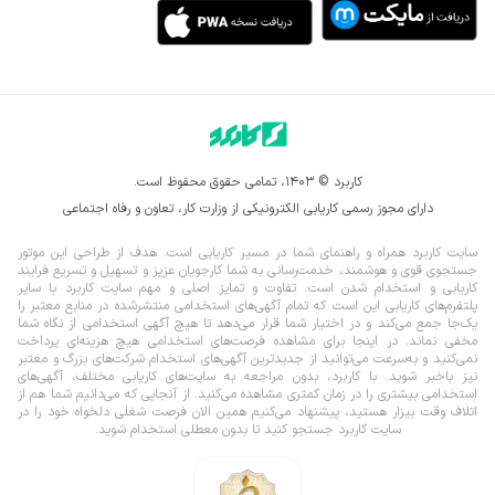
کاربرد © ۱۴۰۳، تمامی حقوق محفوظ است.
دارای مجوز رسمی کاریابی الکترونیکی از وزارت کار، تعاون و رفاه اجتماعی
سایت کاربرد همراه و راهنمای شما در مسیر کاریابی است. هدف از طراحی این موتور
جستجوی قوی و هوشمند، خدمت‌رسانی به شما کارجویان عزیز و تسهیل و تسریع فرایند
کاریابی و استخدام شدن است. تفاوت و تمایز اصلی و مهم سایت کاربرد با سایر
پلتفرم‌های کاریابی این است که تمام آگهی‌های استخدامی منتشرشده در منابع معتبر را
یک‌‌جا جمع می‌کند و در اختیار شما قرار می‌‌‌دهد تا هیچ آگهی استخدامی از نگاه شما
مخفی نماند.
در اینجا برای مشاهده فرصت‌های استخدامی هیچ هزینه‌ای پرداخت
نمی‌کنید و به‌سرعت می‌توانید از جدیدترین آگهی‌های استخدام شرکت‌های بزرگ و معتبر
نیز باخبر شوید. با کاربرد، بدون مراجعه به سایت‌های کاریابی مختلف، آگهی‌های
استخدامی بیشتری را در زمان کمتری مشاهده می‌کنید. از آنجایی که می‌دانیم شما هم از
اتلاف وقت بیزار هستید، پیشنهاد می‌کنیم همین الان فرصت شغلی دلخواه خود را در
سایت کاربرد جستجو کنید تا بدون معطلی استخدام شوید.