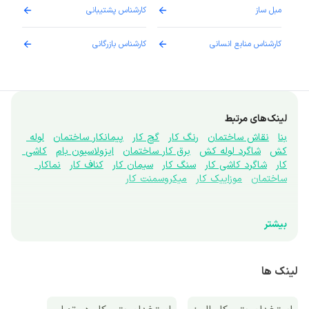
مبل ساز
کارشناس پشتیبانی
دارو
کارشناس منابع انسانی
کارشناس بازرگانی
پزش
لینک‌های مرتبط
بنا
نقاش ساختمان
رنگ کار
گچ کار
پیمانکار ساختمان
لوله 
کش
شاگرد لوله کش
برق کار ساختمان
ایزولاسیون بام
کاشی 
کار
شاگرد کاشی کار
سنگ کار
سیمان کار
کناف کار
نماکار 
ساختمان
موزاییک کار
میکروسمنت کار
بیشتر
لینک ها