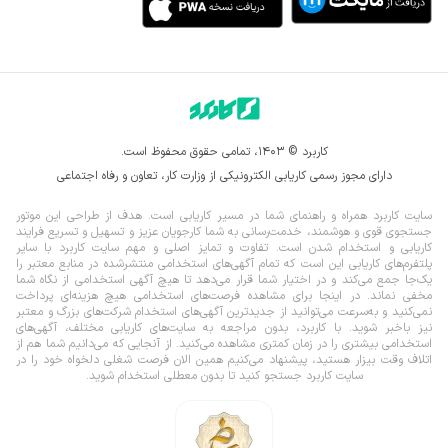
کاربرد © ۱۴۰۳، تمامی حقوق محفوظ است.
دارای مجوز رسمی کاریابی الکترونیکی از وزارت کار، تعاون و رفاه اجتماعی
سایت کاربرد همراه و راهنمای شما در مسیر کاریابی است. هدف از طراحی این موتور
جستجوی قوی و هوشمند، خدمت‌رسانی به شما کارجویان عزیز و تسهیل و تسریع فرایند
کاریابی و استخدام شدن است. تفاوت و تمایز اصلی و مهم سایت کاربرد با سایر
پلتفرم‌های کاریابی این است که تمام آگهی‌های استخدامی منتشرشده در منابع معتبر را
یک‌‌جا جمع می‌کند و در اختیار شما قرار می‌‌‌دهد تا هیچ آگهی استخدامی از نگاه شما
مخفی نماند.
در اینجا برای مشاهده فرصت‌های استخدامی هیچ هزینه‌ای پرداخت
نمی‌کنید و به‌سرعت می‌توانید از جدیدترین آگهی‌های استخدام شرکت‌های بزرگ و معتبر
نیز باخبر شوید. با کاربرد، بدون مراجعه به سایت‌های کاریابی مختلف، آگهی‌های
استخدامی بیشتری را در زمان کمتری مشاهده می‌کنید. از آنجایی که می‌دانیم شما هم از
اتلاف وقت بیزار هستید، پیشنهاد می‌کنیم همین الان فرصت شغلی دلخواه خود را در
سایت کاربرد جستجو کنید تا بدون معطلی استخدام شوید.