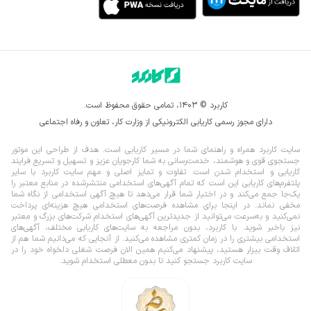
کاربرد © ۱۴۰۳، تمامی حقوق محفوظ است.
دارای مجوز رسمی کاریابی الکترونیکی از وزارت کار، تعاون و رفاه اجتماعی
سایت کاربرد همراه و راهنمای شما در مسیر کاریابی است. هدف از طراحی این موتور
جستجوی قوی و هوشمند، خدمت‌رسانی به شما کارجویان عزیز و تسهیل و تسریع فرایند
کاریابی و استخدام شدن است. تفاوت و تمایز اصلی و مهم سایت کاربرد با سایر
پلتفرم‌های کاریابی این است که تمام آگهی‌های استخدامی منتشرشده در منابع معتبر را
یک‌‌جا جمع می‌کند و در اختیار شما قرار می‌‌‌دهد تا هیچ آگهی استخدامی از نگاه شما
مخفی نماند.
در اینجا برای مشاهده فرصت‌های استخدامی هیچ هزینه‌ای پرداخت
نمی‌کنید و به‌سرعت می‌توانید از جدیدترین آگهی‌های استخدام شرکت‌های بزرگ و معتبر
نیز باخبر شوید. با کاربرد، بدون مراجعه به سایت‌های کاریابی مختلف، آگهی‌های
استخدامی بیشتری را در زمان کمتری مشاهده می‌کنید. از آنجایی که می‌دانیم شما هم از
اتلاف وقت بیزار هستید، پیشنهاد می‌کنیم همین الان فرصت شغلی دلخواه خود را در
سایت کاربرد جستجو کنید تا بدون معطلی استخدام شوید.