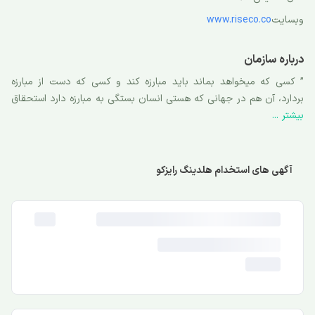
وبسایت
www.riseco.co
درباره سازمان
” کسی که میخواهد بماند باید مبارزه کند و کسی که دست از مبارزه
بردارد، آن هم در جهانی که هستی انسان بستگی به مبارزه دارد استحقاق
بیشتر ...
ماندن ندارد.” شرکت سرمایه گذاری و توسعه راهبردی راز (سهامی خاص)
در سال 1390 و با هدف ارائه خدمات مشاوره، مدیریت، سرمایه گذاری در
بخش صنایع و معادن، فنی، مهندسی تولیدی و بازرگانی تأسیس گردید.
مأموریت هُلدینگ راز به عنوان یک هلدینگ چند رشته ای صنعتی ـ
آگهی های استخدام هلدینگ رایزکو
سرمایه گذاری با تمرکز ویژه بر صنعت خودروسازی عبارت است از: الف)
سیاستگذاری و مدیریت بهینه سرمایه به منظور افزایش ثروت و سودآوری
پایدار ب) اهتمام و تعهد آگاهانه به مسئولیتهای اجتماعی ج) فراهم
سازی خدمات ارزش افزا به کسب و کارهای خود در راستای رضایت
سهامداران و سایر ذینفعان