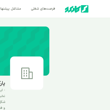
فرصت‌های شغلی
مشاغل پیشنها
پار
- ای
نخبگ
شکل 
و فن