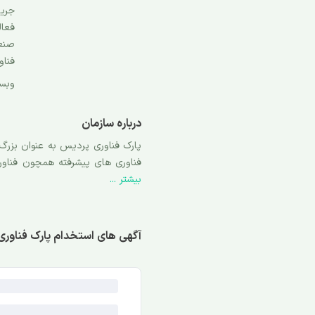
جریا
فعال
صنعت
فناو
وبس
درباره سازمان
فناوری های پیشرفته همچون فناوری
بیشتر ...
فناوری پردیس هستند که با افق توسعه 1000 هکتاری، «منطقه بین المللی نوآوری ایران» را شک
آگهی های استخدام پارک فناور