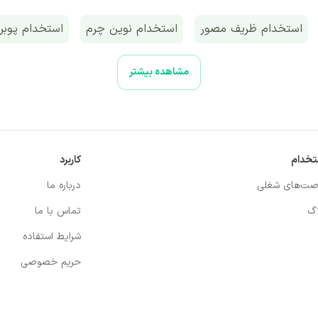
کارشناس آمار
کارشناس بیمه
استخدام ظریف مصور
استخدام نوین چرم
استخدام پوبر
باستان شناس
طراح طلا و جواهر
مشاهده بیشتر
کارشناس اقتصاد
MDF کار
حمل و نقل / لجستیک
خرید و تدارکات
مدیر اجرایی
مدیر عامل
تخدام
کاربرد
مهندس کامپیوتر
مهندس معدن
صت‌های شغلی
درباره ما
م این مجموعه اقدام کنید. 
اگ
تماس با ما
مهندس کشاورزی
مهندسی پزشکی
شرایط استفاده
مهندس مکانیک
مهندس مواد و متالو
حریم خصوصی
مهندس هوافضا
مهندس نساجی
برنامه نویس جاوا
برنامه نویس اندروید