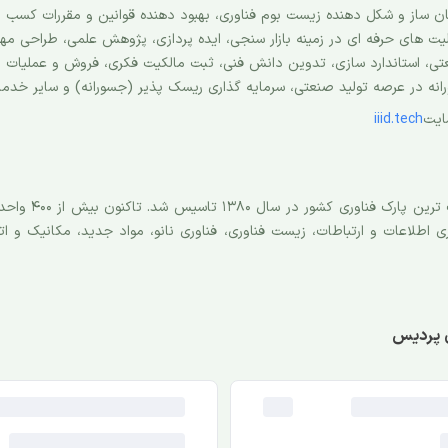
ن ساز و شکل دهنده زیست بوم فناوری، بهبود دهنده قوانین و مقررات کسب وک
یت های حرفه ای در زمینه بازار سنجی، ایده پردازی، پژوهش علمی، طراحی مه
ی، استاندارد سازی، تدوین دانش فنی، ثبت مالکیت فکری، فروش و عملیات
رانه در عرصه تولید صنعتی، سرمایه گذاری ریسک پذیر (جسورانه) و سایر خ
ایت
iiid.tech
پارک فناوری پردیس 
 اطلاعات و ارتباطات، زیست فناوری، فناوری نانو، مواد جدید، مکانیک و 
اند. پردیس نوآوری، دانش، کارآفرینی و فاز 4 پارک، در کنار دانشگاه منطق بین المللی نوآوری 
ل خواهند داد.
ی پردیس