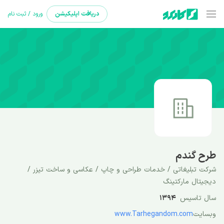
دریافت
اپلیکیشن
ورود / ثبت نام
طرح گندم
شرکت تبلیغاتی / خدمات طراحی و چاپ / عکاسی و ساخت تیزر /
دیجیتال مارکتینگ
سال تاسیس
1394
وبسایت
www.Tarhegandom.com