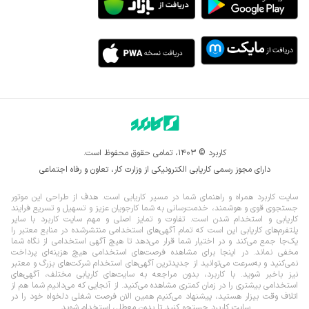
کاربرد © ۱۴۰۳، تمامی حقوق محفوظ است.
دارای مجوز رسمی کاریابی الکترونیکی از وزارت کار، تعاون و رفاه اجتماعی
سایت کاربرد همراه و راهنمای شما در مسیر کاریابی است. هدف از طراحی این موتور
جستجوی قوی و هوشمند، خدمت‌رسانی به شما کارجویان عزیز و تسهیل و تسریع فرایند
کاریابی و استخدام شدن است. تفاوت و تمایز اصلی و مهم سایت کاربرد با سایر
پلتفرم‌های کاریابی این است که تمام آگهی‌های استخدامی منتشرشده در منابع معتبر را
یک‌‌جا جمع می‌کند و در اختیار شما قرار می‌‌‌دهد تا هیچ آگهی استخدامی از نگاه شما
مخفی نماند.
در اینجا برای مشاهده فرصت‌های استخدامی هیچ هزینه‌ای پرداخت
نمی‌کنید و به‌سرعت می‌توانید از جدیدترین آگهی‌های استخدام شرکت‌های بزرگ و معتبر
نیز باخبر شوید. با کاربرد، بدون مراجعه به سایت‌های کاریابی مختلف، آگهی‌های
استخدامی بیشتری را در زمان کمتری مشاهده می‌کنید. از آنجایی که می‌دانیم شما هم از
اتلاف وقت بیزار هستید، پیشنهاد می‌کنیم همین الان فرصت شغلی دلخواه خود را در
سایت کاربرد جستجو کنید تا بدون معطلی استخدام شوید.