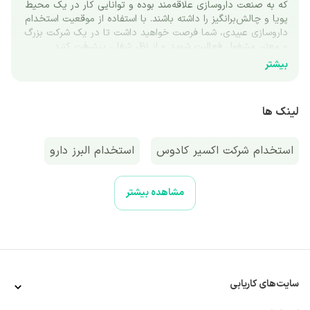
که به صنعت داروسازی علاقه‌مند بوده و توانایی کار در یک محیط 
پویا و چالش‌برانگیز را داشته باشند. با استفاده از موقعیت استخدام 
داروسازی عبیدی، شما فرصت خواهید داشت تا در یک شرکت بزرگ 
و معتبر مشغول فعالیت شوید و از نظر شغلی پیشرفت کنید.
بیشتر
معرفی عبیدی به عنوان شرکت پیشرو داروسازی
شرکت داروسازی عبیدی، یکی از پیشگامان صنعت داروسازی در 
ایران است که در تولید محصولات دارویی باکیفیت به عنوان یکی از 
لینک ها
نام‌های قابل اعتماد در این حوزه شناخته می‌شود. این شرکت مانند 
گروه کوبل در زمینه تولید دارو فعالیت می‌کند و با تمرکز بر بهبود 
سلامت جامعه، نقش موثری در صنعت داروسازی ایران دارد.
استخدام شرکت اکسیر کادوس
استخدام البرز دارو
از جمله دستاوردهای عبیدی می‌توان به تولید داروهای پیشرفته 
برای بیماری‌های مزمن، توسعه خط تولید و فناوری‌های جدید و 
همکاری با شرکت‌های بین‌المللی اشاره کرد. این شرکت به دنبال 
استخدام پارس زنده رود پلاست
استخدام پاکشوما
مشاهده بیشتر
ارتقای کیفیت محصولات خود و دستیابی به استانداردهای جهانی 
است.
استخدام پرداخت الکترونیک سپهر
فرآیند استخدام در شرکت داروسازی عبدی
فرآیند استخدام داروسازی عبیدی به‌گونه‌ای طراحی شده که بتواند 
بهترین افراد را جذب کرده و با فرهنگ و اهداف سازمانی خود 
سایت‌های کاریابی
هماهنگ کند. این فرآیند به طور کلی شامل مراحل زیر است:
ارسال رزومه و درخواست شغل