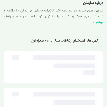
درباره سازمان
فناوری های جدید در دو دهه اخیر تأثیرات بسیاری بر زندگی ما داشته و
تا حد زیادی سبک زندگی ما را دگرگون کرده است. در همین راستا،
بیشتر ...
نخستین مرحله از راه اندازی فناوری تلفن همراه در سال 1373 با ظرفیت
سازی برای 9200 شماره در شهر تهران آغاز شد. با توجه به نیاز و تقاضای
مردم به این پدیده، فعالیت هایی متناسب با جهت گیری جهانی برای
توسعه شبکه تلفن همراه صورت گرفت. امروز همراه اول به عنوان
آگهی های استخدام ارتباطات سیار ایران - همراه اول
بزرگترین اپراتور خاورمیانه در حدود 86 میلیون مشترک و رتبه 18 در دنیا
به لحاظ تعداد مشترکین را داراست. همراه اول در ارزیابی سازمان تنظیم
مقررات و ارتباطات رادیویی در سال پنچ سال آخیر رتبه نخست اپراتورهای
تلفن همراه کشور را بدست آورده است. همچنین در آخرین ارزیابی 100
شرکت برتر ایران، همراه اول، رتبه دوم بالاترین ارزش بازار و رتبه سوم
بیشترین سودآوری را به خود اختصاص داده است. همراه اول با کسب
تجربیات ارزشمند در زمینه خدمات نوین ارتباطات سیار و بررسی تکنولوژی
های رو به رشد دنیا، ماموریت پنج سال آتی خود را "تحقق رویای
دیجیتال" در نظر گرفته و در راستای تحقق و دستیابی به این چشم انداز
اقدامات متعددی را در برنامه کاری خود قرار داده است.