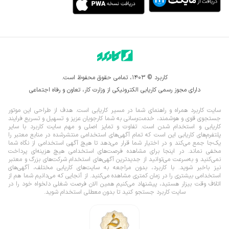
کاربرد © ۱۴۰۳، تمامی حقوق محفوظ است.
دارای مجوز رسمی کاریابی الکترونیکی از وزارت کار، تعاون و رفاه اجتماعی
سایت کاربرد همراه و راهنمای شما در مسیر کاریابی است. هدف از طراحی این موتور
جستجوی قوی و هوشمند، خدمت‌رسانی به شما کارجویان عزیز و تسهیل و تسریع فرایند
کاریابی و استخدام شدن است. تفاوت و تمایز اصلی و مهم سایت کاربرد با سایر
پلتفرم‌های کاریابی این است که تمام آگهی‌های استخدامی منتشرشده در منابع معتبر را
یک‌‌جا جمع می‌کند و در اختیار شما قرار می‌‌‌دهد تا هیچ آگهی استخدامی از نگاه شما
مخفی نماند.
در اینجا برای مشاهده فرصت‌های استخدامی هیچ هزینه‌ای پرداخت
نمی‌کنید و به‌سرعت می‌توانید از جدیدترین آگهی‌های استخدام شرکت‌های بزرگ و معتبر
نیز باخبر شوید. با کاربرد، بدون مراجعه به سایت‌های کاریابی مختلف، آگهی‌های
استخدامی بیشتری را در زمان کمتری مشاهده می‌کنید. از آنجایی که می‌دانیم شما هم از
اتلاف وقت بیزار هستید، پیشنهاد می‌کنیم همین الان فرصت شغلی دلخواه خود را در
سایت کاربرد جستجو کنید تا بدون معطلی استخدام شوید.