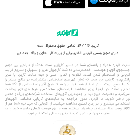
کاربرد © ۱۴۰۳، تمامی حقوق محفوظ است.
دارای مجوز رسمی کاریابی الکترونیکی از وزارت کار، تعاون و رفاه اجتماعی
سایت کاربرد همراه و راهنمای شما در مسیر کاریابی است. هدف از طراحی این موتور
جستجوی قوی و هوشمند، خدمت‌رسانی به شما کارجویان عزیز و تسهیل و تسریع فرایند
کاریابی و استخدام شدن است. تفاوت و تمایز اصلی و مهم سایت کاربرد با سایر
پلتفرم‌های کاریابی این است که تمام آگهی‌های استخدامی منتشرشده در منابع معتبر را
یک‌‌جا جمع می‌کند و در اختیار شما قرار می‌‌‌دهد تا هیچ آگهی استخدامی از نگاه شما
مخفی نماند.
در اینجا برای مشاهده فرصت‌های استخدامی هیچ هزینه‌ای پرداخت
نمی‌کنید و به‌سرعت می‌توانید از جدیدترین آگهی‌های استخدام شرکت‌های بزرگ و معتبر
نیز باخبر شوید. با کاربرد، بدون مراجعه به سایت‌های کاریابی مختلف، آگهی‌های
استخدامی بیشتری را در زمان کمتری مشاهده می‌کنید. از آنجایی که می‌دانیم شما هم از
اتلاف وقت بیزار هستید، پیشنهاد می‌کنیم همین الان فرصت شغلی دلخواه خود را در
سایت کاربرد جستجو کنید تا بدون معطلی استخدام شوید.