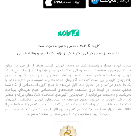
کاربرد © ۱۴۰۳، تمامی حقوق محفوظ است.
دارای مجوز رسمی کاریابی الکترونیکی از وزارت کار، تعاون و رفاه اجتماعی
سایت کاربرد همراه و راهنمای شما در مسیر کاریابی است. هدف از طراحی این موتور
جستجوی قوی و هوشمند، خدمت‌رسانی به شما کارجویان عزیز و تسهیل و تسریع فرایند
کاریابی و استخدام شدن است. تفاوت و تمایز اصلی و مهم سایت کاربرد با سایر
پلتفرم‌های کاریابی این است که تمام آگهی‌های استخدامی منتشرشده در منابع معتبر را
یک‌‌جا جمع می‌کند و در اختیار شما قرار می‌‌‌دهد تا هیچ آگهی استخدامی از نگاه شما
مخفی نماند.
در اینجا برای مشاهده فرصت‌های استخدامی هیچ هزینه‌ای پرداخت
نمی‌کنید و به‌سرعت می‌توانید از جدیدترین آگهی‌های استخدام شرکت‌های بزرگ و معتبر
نیز باخبر شوید. با کاربرد، بدون مراجعه به سایت‌های کاریابی مختلف، آگهی‌های
استخدامی بیشتری را در زمان کمتری مشاهده می‌کنید. از آنجایی که می‌دانیم شما هم از
اتلاف وقت بیزار هستید، پیشنهاد می‌کنیم همین الان فرصت شغلی دلخواه خود را در
سایت کاربرد جستجو کنید تا بدون معطلی استخدام شوید.