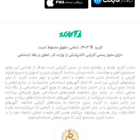
کاربرد © ۱۴۰۳، تمامی حقوق محفوظ است.
دارای مجوز رسمی کاریابی الکترونیکی از وزارت کار، تعاون و رفاه اجتماعی
سایت کاربرد همراه و راهنمای شما در مسیر کاریابی است. هدف از طراحی این موتور
جستجوی قوی و هوشمند، خدمت‌رسانی به شما کارجویان عزیز و تسهیل و تسریع فرایند
کاریابی و استخدام شدن است. تفاوت و تمایز اصلی و مهم سایت کاربرد با سایر
پلتفرم‌های کاریابی این است که تمام آگهی‌های استخدامی منتشرشده در منابع معتبر را
یک‌‌جا جمع می‌کند و در اختیار شما قرار می‌‌‌دهد تا هیچ آگهی استخدامی از نگاه شما
مخفی نماند.
در اینجا برای مشاهده فرصت‌های استخدامی هیچ هزینه‌ای پرداخت
نمی‌کنید و به‌سرعت می‌توانید از جدیدترین آگهی‌های استخدام شرکت‌های بزرگ و معتبر
نیز باخبر شوید. با کاربرد، بدون مراجعه به سایت‌های کاریابی مختلف، آگهی‌های
استخدامی بیشتری را در زمان کمتری مشاهده می‌کنید. از آنجایی که می‌دانیم شما هم از
اتلاف وقت بیزار هستید، پیشنهاد می‌کنیم همین الان فرصت شغلی دلخواه خود را در
سایت کاربرد جستجو کنید تا بدون معطلی استخدام شوید.