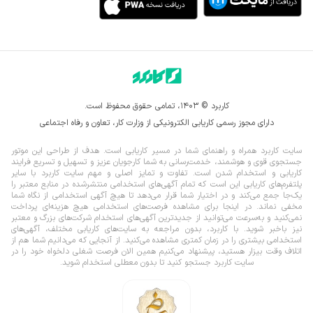
کاربرد © ۱۴۰۳، تمامی حقوق محفوظ است.
دارای مجوز رسمی کاریابی الکترونیکی از وزارت کار، تعاون و رفاه اجتماعی
سایت کاربرد همراه و راهنمای شما در مسیر کاریابی است. هدف از طراحی این موتور
جستجوی قوی و هوشمند، خدمت‌رسانی به شما کارجویان عزیز و تسهیل و تسریع فرایند
کاریابی و استخدام شدن است. تفاوت و تمایز اصلی و مهم سایت کاربرد با سایر
پلتفرم‌های کاریابی این است که تمام آگهی‌های استخدامی منتشرشده در منابع معتبر را
یک‌‌جا جمع می‌کند و در اختیار شما قرار می‌‌‌دهد تا هیچ آگهی استخدامی از نگاه شما
مخفی نماند.
در اینجا برای مشاهده فرصت‌های استخدامی هیچ هزینه‌ای پرداخت
نمی‌کنید و به‌سرعت می‌توانید از جدیدترین آگهی‌های استخدام شرکت‌های بزرگ و معتبر
نیز باخبر شوید. با کاربرد، بدون مراجعه به سایت‌های کاریابی مختلف، آگهی‌های
استخدامی بیشتری را در زمان کمتری مشاهده می‌کنید. از آنجایی که می‌دانیم شما هم از
اتلاف وقت بیزار هستید، پیشنهاد می‌کنیم همین الان فرصت شغلی دلخواه خود را در
سایت کاربرد جستجو کنید تا بدون معطلی استخدام شوید.