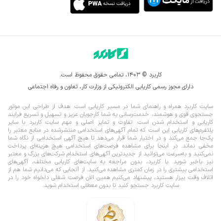
کاربرد © ۱۴۰۳، تمامی حقوق محفوظ است.
دارای مجوز رسمی کاریابی الکترونیکی از وزارت کار، تعاون و رفاه اجتماعی
سایت کاربرد همراه و راهنمای شما در مسیر کاریابی است. هدف از طراحی این موتور
جستجوی قوی و هوشمند، خدمت‌رسانی به شما کارجویان عزیز و تسهیل و تسریع فرایند
کاریابی و استخدام شدن است. تفاوت و تمایز اصلی و مهم سایت کاربرد با سایر
پلتفرم‌های کاریابی این است که تمام آگهی‌های استخدامی منتشرشده در منابع معتبر را
یک‌‌جا جمع می‌کند و در اختیار شما قرار می‌‌‌دهد تا هیچ آگهی استخدامی از نگاه شما
مخفی نماند.
در اینجا برای مشاهده فرصت‌های استخدامی هیچ هزینه‌ای پرداخت
نمی‌کنید و به‌سرعت می‌توانید از جدیدترین آگهی‌های استخدام شرکت‌های بزرگ و معتبر
نیز باخبر شوید. با کاربرد، بدون مراجعه به سایت‌های کاریابی مختلف، آگهی‌های
استخدامی بیشتری را در زمان کمتری مشاهده می‌کنید. از آنجایی که می‌دانیم شما هم از
اتلاف وقت بیزار هستید، پیشنهاد می‌کنیم همین الان فرصت شغلی دلخواه خود را در
سایت کاربرد جستجو کنید تا بدون معطلی استخدام شوید.