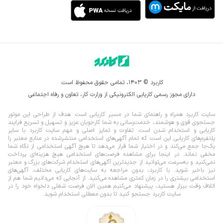
کاربرد © ۱۴۰۳، تمامی حقوق محفوظ است.
دارای مجوز رسمی کاریابی الکترونیکی از وزارت کار، تعاون و رفاه اجتماعی
سایت کاربرد همراه و راهنمای شما در مسیر کاریابی است. هدف از طراحی این موتور
جستجوی قوی و هوشمند، خدمت‌رسانی به شما کارجویان عزیز و تسهیل و تسریع فرایند
کاریابی و استخدام شدن است. تفاوت و تمایز اصلی و مهم سایت کاربرد با سایر
پلتفرم‌های کاریابی این است که تمام آگهی‌های استخدامی منتشرشده در منابع معتبر را
یک‌‌جا جمع می‌کند و در اختیار شما قرار می‌‌‌دهد تا هیچ آگهی استخدامی از نگاه شما
مخفی نماند.
در اینجا برای مشاهده فرصت‌های استخدامی هیچ هزینه‌ای پرداخت
نمی‌کنید و به‌سرعت می‌توانید از جدیدترین آگهی‌های استخدام شرکت‌های بزرگ و معتبر
نیز باخبر شوید. با کاربرد، بدون مراجعه به سایت‌های کاریابی مختلف، آگهی‌های
استخدامی بیشتری را در زمان کمتری مشاهده می‌کنید. از آنجایی که می‌دانیم شما هم از
اتلاف وقت بیزار هستید، پیشنهاد می‌کنیم همین الان فرصت شغلی دلخواه خود را در
سایت کاربرد جستجو کنید تا بدون معطلی استخدام شوید.