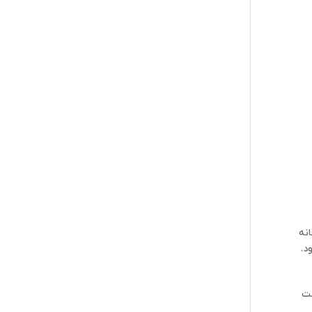
انه
د.
ست