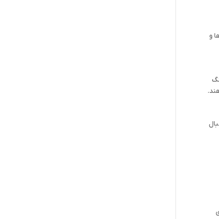
ا و
نگ
هند.
بال
ی