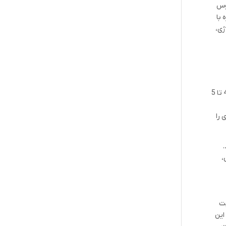
 این دوره دروس
 با
ژی،
دانشجویان پزشکی در دوره سوم که دوره کارآموزی بالینی است، وارد محیط بیمارستان می‌شوند. این دوره معمولاً 2 سال طول کشیده و در 4 تا 5
 را
.
،
 ساله است. فعالیت
این