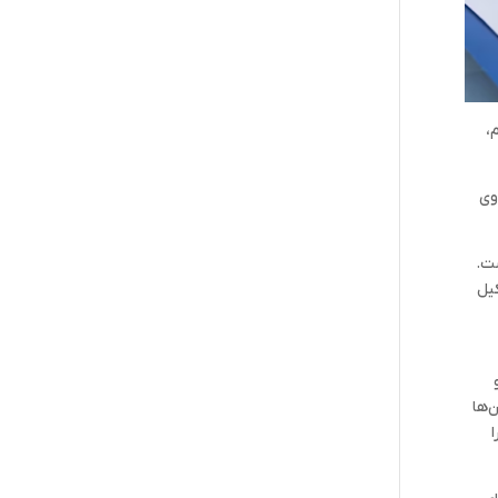
،
وی
ست.
کیل
ن‌ها
ا