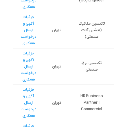
(UC) Engineer
درخواست
همکاری
جزئیات
تکنسین مکانیک
آگهی و
(ماشین آلات
تهران
ارسال
صنعتی)
درخواست
همکاری
جزئیات
آگهی و
تکنسین برق
تهران
ارسال
صنعتی
درخواست
همکاری
جزئیات
HR Business
آگهی و
Partner |
تهران
ارسال
Commercial
درخواست
همکاری
جزئیات